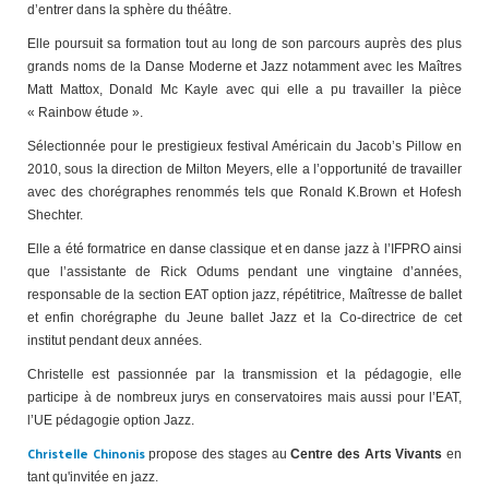
d’entrer dans la sphère du théâtre.
Elle poursuit sa formation tout au long de son parcours auprès des plus
grands noms de la Danse Moderne et Jazz notamment avec les Maîtres
Matt Mattox, Donald Mc Kayle avec qui elle a pu travailler la pièce
« Rainbow étude ».
Sélectionnée pour le prestigieux festival Américain du Jacob’s Pillow en
2010, sous la direction de Milton Meyers, elle a l’opportunité de travailler
avec des chorégraphes renommés tels que Ronald K.Brown et Hofesh
Shechter.
Elle a été formatrice en danse classique et en danse jazz à l’IFPRO ainsi
que l’assistante de Rick Odums pendant une vingtaine d’années,
responsable de la section EAT option jazz, répétitrice, Maîtresse de ballet
et enfin chorégraphe du Jeune ballet Jazz et la Co-directrice de cet
institut pendant deux années.
Christelle est passionnée par la transmission et la pédagogie, elle
participe à de nombreux jurys en conservatoires mais aussi pour l’EAT,
l’UE pédagogie option Jazz.
Christelle Chinonis
propose des stages au
Centre des Arts Vivants
en
tant qu'invitée en jazz.