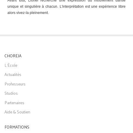
Avant tout, Lionel recherche une expression du mouvement dansé
unique et singulière à chacun. L'interprétation est une expérience libre
alors vivez-la pleinement.
CHOREIA
L'École
Actualités
Professeurs
Studios
Partenaires
Aide & Soutien
FORMATIONS